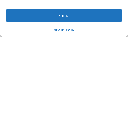
סמסונג ישראל
אחים פולק
הבנתי
YOUTUBE – DVMS
מדינית פרטיות
צור קשר
טלפון:
03-556-9090
פקס: 072-257-9668
החרוצים 10 קרית אריה, פ"ת
4954623
ת.ד: 10003