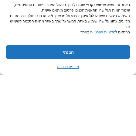
מערכות חימום מים
באתר זה נעשה שימוש בקבצי עוגיות לצורך תפעול האתר, ניתוחים סטטיסטיים,
שיפור חוויית הגלישה, התאמת תכנים ופרסום מותאם אישית.
השימוש בעוגיות עשוי לכלול איסוף מידע על מכשירך ו/או הדפדפן שלך, כמו מזהים
פיקוד ובקרה
מקוונים, נתוני גלישה ושימוש באתר. המשך גלישתך באתר מהווה הסכמה לשימוש
זה.
אביזרים
בהתאם ל
מדיניות הפרטיות
באתר .
קישורים
הבנתי
סמסונג ישראל
מדינית פרטיות
אחים פולק
YOUTUBE – DVMS
צור קשר
טלפון:
03-556-9090
פקס: 072-257-9668
החרוצים 10 קרית אריה, פ"ת